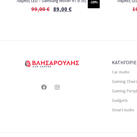
Λάμπες LED – Samsung Mover H7 (F3s)
Λάμπες LE
-10%
99,00
€
89,00
€
1
ΚΑΤΗΓΟΡΙΕ
Car Audio
Gaming Chair
Gaming Perip
Gadgets
Smart Audio