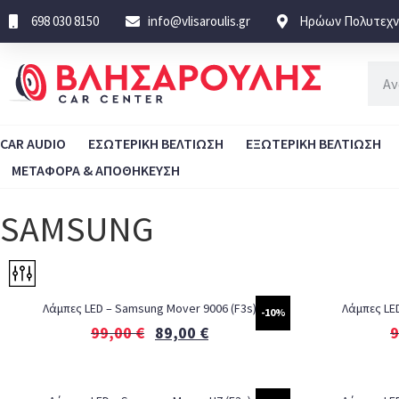
698 030 8150
info@vlisaroulis.gr
Ηρώων Πολυτεχνε
CAR AUDIO
ΕΣΩΤΕΡΙΚΗ ΒΕΛΤΙΩΣΗ
ΕΞΩΤΕΡΙΚΗ ΒΕΛΤΙΩΣΗ
ΜΕΤΑΦΟΡΑ & ΑΠΟΘΗΚΕΥΣΗ
SAMSUNG
Λάμπες LED – Samsung Mover 9006 (F3s)
Λάμπες LE
-10%
99,00
€
89,00
€
9