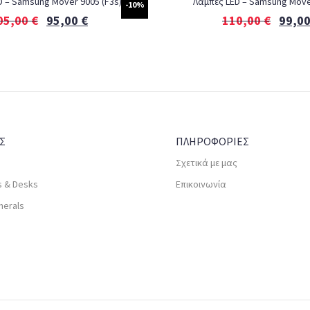
D – Samsung Mover 9005 (F3s)
Λάμπες LED – Samsung Mover
-10%
05,00
€
95,00
€
110,00
€
99,0
Σ
ΠΛΗΡΟΦΟΡΙΕΣ
Σχετικά με μας
s & Desks
Επικοινωνία
herals