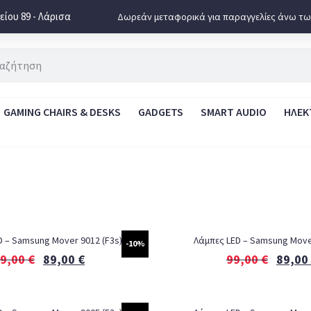
ίου 89 - Λάρισα
Δωρεάν μεταφορικά για παραγγελίες άνω τω
GAMING CHAIRS & DESKS
GADGETS
SMART AUDIO
ΗΛΕΚ
D – Samsung Mover 9012 (F3s)
Λάμπες LED – Samsung Mover
-10%
9,00
€
89,00
€
99,00
€
89,00