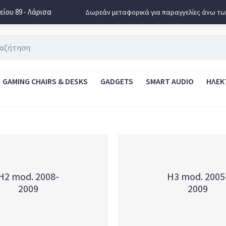
ίου 89 - Λάρισα
Δωρεάν μεταφορικά για παραγγελίες άνω τω
GAMING CHAIRS & DESKS
GADGETS
SMART AUDIO
ΗΛΕΚ
H2 mod. 2008-
H3 mod. 2005
2009
2009