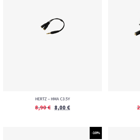
HERTZ – HMA C3.5Y
8,90
€
8,00
€
2
-10%