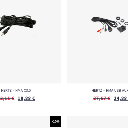
HERTZ – HMA C3.5
HERTZ – HMA USB AUX
2,11
€
19,88
€
27,67
€
24,88
-10%