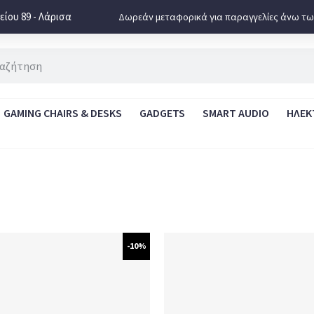
ίου 89 - Λάρισα
Δωρεάν μεταφορικά για παραγγελίες άνω τω
GAMING CHAIRS & DESKS
GADGETS
SMART AUDIO
ΗΛΕΚ
-10%