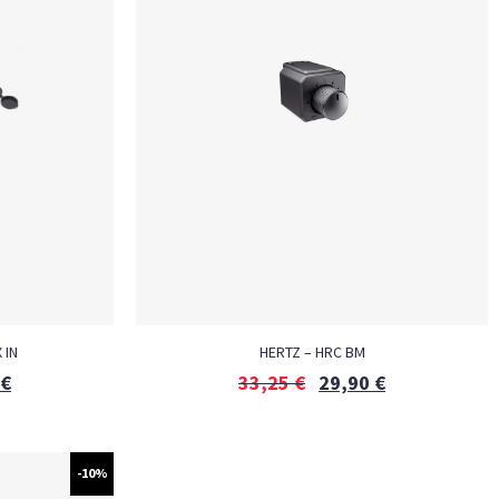
 IN
HERTZ – HRC BM
€
33,25
€
29,90
€
-10%