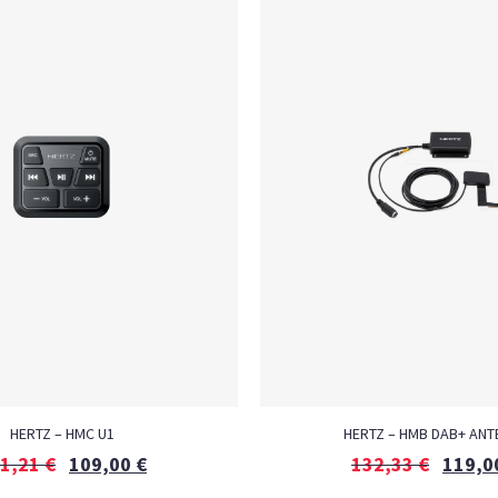
HERTZ – HMC U1
HERTZ – HMB DAB+ ANT
1,21
€
109,00
€
132,33
€
119,0