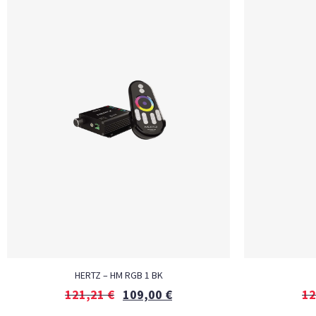
HERTZ – HM RGB 1 BK
121,21
€
109,00
€
12