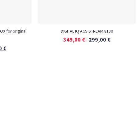
OX for original
DIGITAL IQ ACS STREAM 8130
349,00
€
299,00
€
0
€