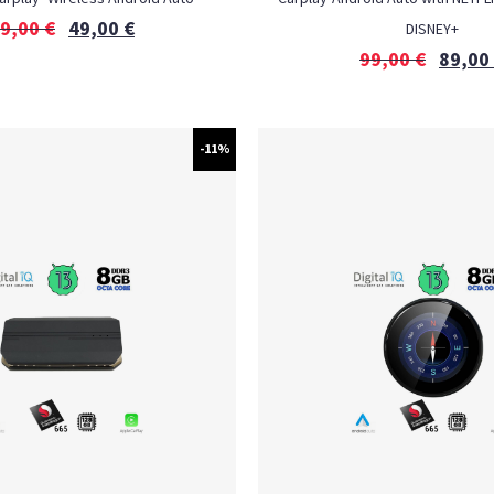
9,00
€
49,00
€
DISNEY+
99,00
€
89,00
-11%