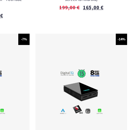
199,00
€
165,00
€
€
-7%
-14%