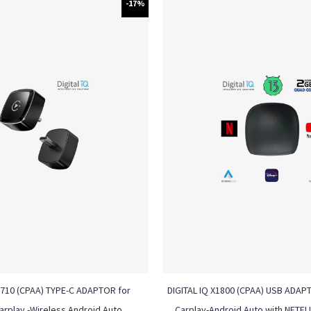
-17%
1710 (CPAA) TYPE-C ADAPTOR for
DIGITAL IQ X1800 (CPAA) USB ADAP
arplay -Wireless Android Auto
Carplay-Android Auto with NETFL