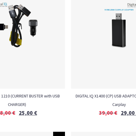
H 1210 (CURRENT BUSTER with USB
DIGITAL IQ X1400 (CP) USB ADAPT
CHARGER)
Carplay
8,00
€
25,00
€
39,00
€
29,00