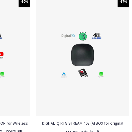
-10%
-17%
TOR for Wireless
DIGITAL IQ RTG STREAM 463 (AI BOX for original
IX – YOUTUBE –
screen to Android)