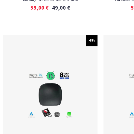
59,00
€
49,00
€
5
-8%