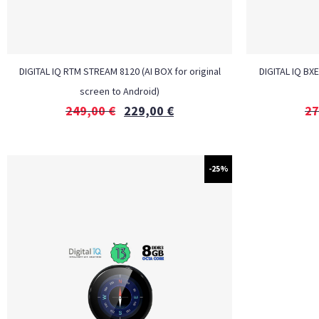
DIGITAL IQ RTM STREAM 8120 (AI BOX for original
DIGITAL IQ BXE
screen to Android)
249,00
€
229,00
€
27
-25%