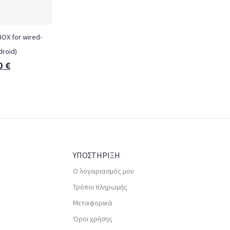
BOX for wired-
droid)
0
€
ΥΠΟΣΤΗΡΙΞΗ
Ο λογαριασμός μου
Τρόποι πληρωμής
Μεταφορικά
Όροι χρήσης