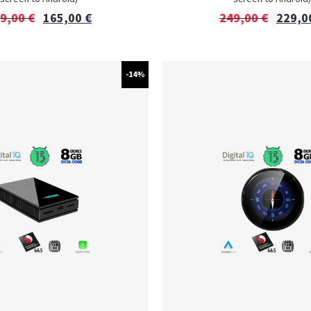
9,00
€
165,00
€
249,00
€
229,0
-14%