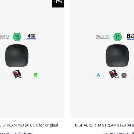
-17%
G STREAM 463 (AI BOX for original
DIGITAL IQ RTM STREAM 8120 (AI B
screen to Android)
screen to Android)