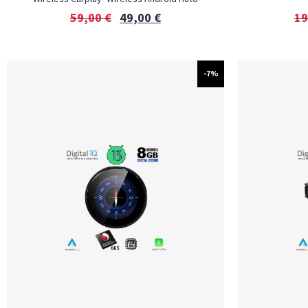
59,00
€
49,00
€
19
-7%