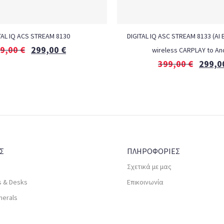
TAL IQ ACS STREAM 8130
DIGITAL IQ ASC STREAM 8133 (AI 
9,00
€
299,00
€
wireless CARPLAY to An
399,00
€
299,0
Σ
ΠΛΗΡΟΦΟΡΙΕΣ
Σχετικά με μας
s & Desks
Επικοινωνία
herals