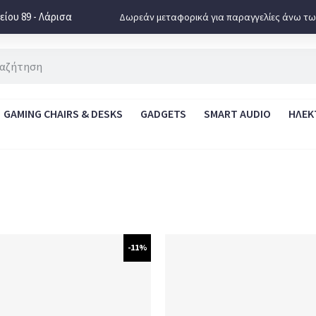
ίου 89 - Λάρισα
Δωρεάν μεταφορικά για παραγγελίες άνω τω
GAMING CHAIRS & DESKS
GADGETS
SMART AUDIO
ΗΛΕΚ
-11%