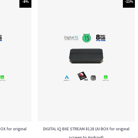
-8%
-11%
OX for original
DIGITAL IQ BXE STREAM 8128 (AI BOX for original
screen to Android)