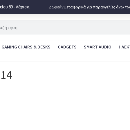
ίου 89 - Λάρισα
Δωρεάν μεταφορικά για παραγγελίες άνω τω
GAMING CHAIRS & DESKS
GADGETS
SMART AUDIO
ΗΛΕΚ
014