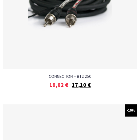
CONNECTION – BT2 250
19,02
€
17,10
€
-10%