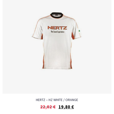
HERTZ – HZ WHITE / ORANGE
22,02
€
19,80
€