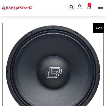
0
-10%