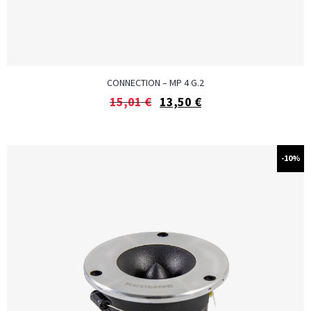
CONNECTION – MP 4 G.2
15,01
€
13,50
€
-10%