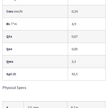
Cms
mm/N
0,34
BL
T*m
4,9
Qts
0,67
Qes
0,83
Qms
3,3
Spl
dB
93,5
Physical Specs
A
221 mm
8.7 in.