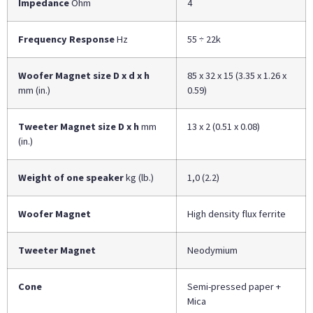
Impedance
Ohm
4
Frequency Response
Hz
55 ÷ 22k
Woofer Magnet size D x d x h
85 x 32 x 15 (3.35 x 1.26 x
mm (in.)
0.59)
Tweeter Magnet size D x h
mm
13 x 2 (0.51 x 0.08)
(in.)
Weight of one speaker
kg (lb.)
1,0 (2.2)
Woofer Magnet
High density flux ferrite
Tweeter Magnet
Neodymium
Cone
Semi-pressed paper +
Mica