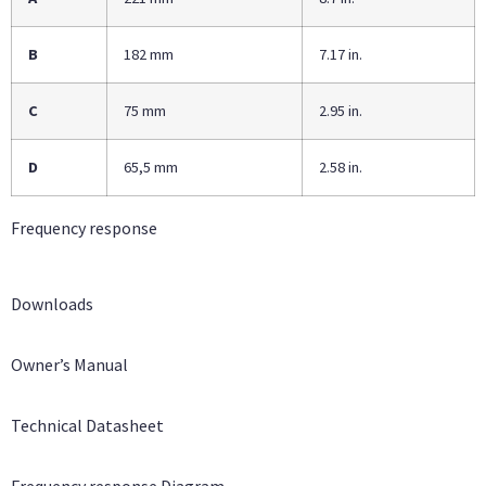
B
182 mm
7.17 in.
C
75 mm
2.95 in.
D
65,5 mm
2.58 in.
Frequency response
Downloads
Owner’s Manual
Technical Datasheet