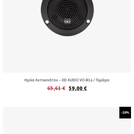
Ηχεία Αυτοκινήτου – DD AUDIO VO-B1a / Τεμάχιο
65,61
€
59,00
€
-10%