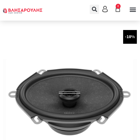
0
-10%