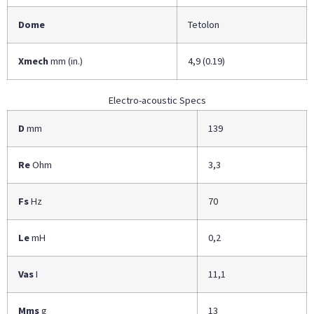
Dome
Tetolon
Xmech
mm (in.)
4,9 (0.19)
Electro-acoustic Specs
D
mm
139
Re
Ohm
3,3
Fs
Hz
70
Le
mH
0,2
Vas
I
11,1
Mms
g
13