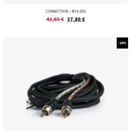
CONNECTION – BT4 250
42,03
€
37,80
€
-10%