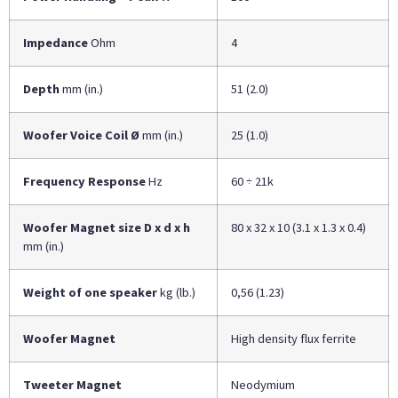
Impedance
Ohm
4
Depth
mm (in.)
51 (2.0)
Woofer Voice Coil Ø
mm (in.)
25 (1.0)
Frequency Response
Hz
60 ÷ 21k
Woofer Magnet size D x d x h
80 x 32 x 10 (3.1 x 1.3 x 0.4)
mm (in.)
Weight of one speaker
kg (lb.)
0,56 (1.23)
Woofer Magnet
High density flux ferrite
Tweeter Magnet
Neodymium