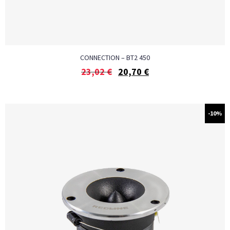
CONNECTION – BT2 450
23,02
€
20,70
€
-10%