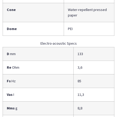
Cone
Water-repellent pressed
paper
Dome
PEI
Electro-acoustic Specs
D
mm
133
Re
Ohm
3,6
Fs
Hz
85
Vas
I
11,3
Mms
g
8,8