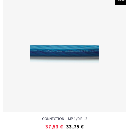
CONNECTION – MP 1/0 BL.2
37,53
€
33,75
€