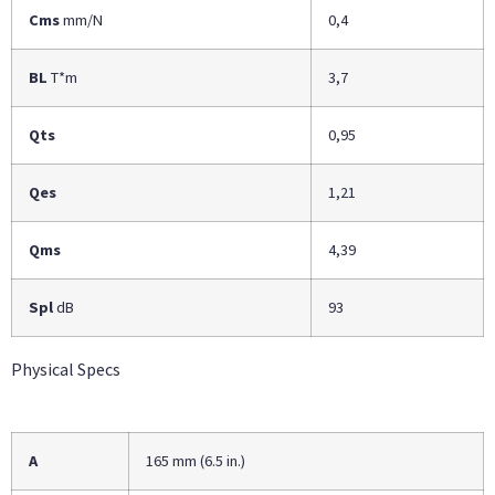
Cms
mm/N
0,4
BL
T*m
3,7
Qts
0,95
Qes
1,21
Qms
4,39
Spl
dB
93
Physical Specs
A
165 mm (6.5 in.)