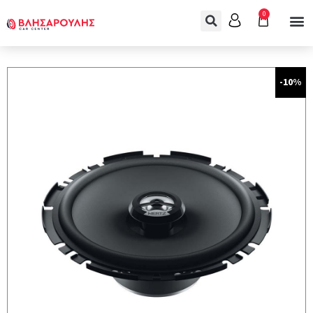
0
-10%