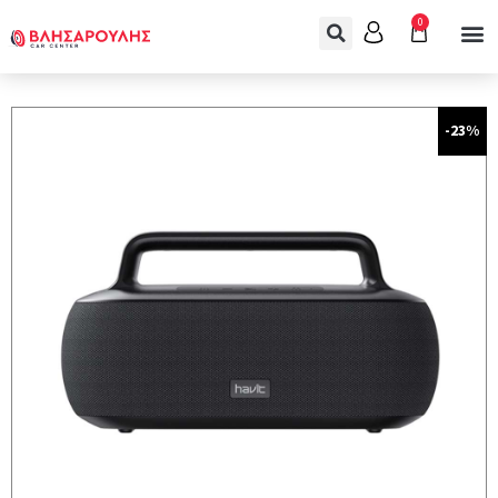
0
-23%