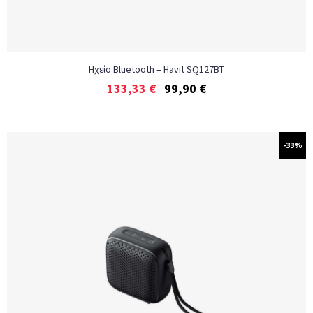
Ηχείο Bluetooth – Havit SQ127BT
133,33
€
99,90
€
-33%