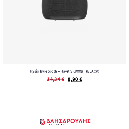
Ηχείο Bluetooth – Havit SK800BT (BLACK)
14,34
€
9,90
€