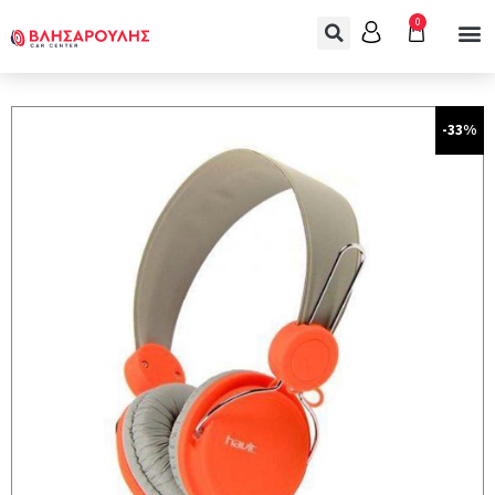
0
-33%