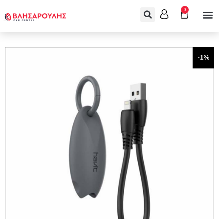
0
-1%