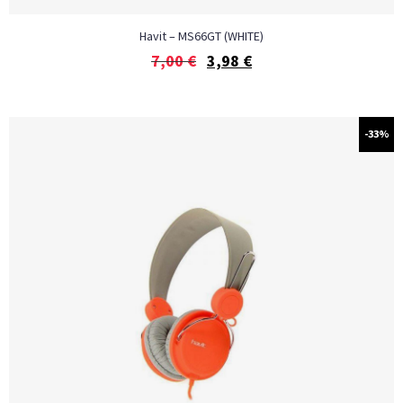
Havit – MS66GT (WHITE)
7,00
€
3,98
€
-33%