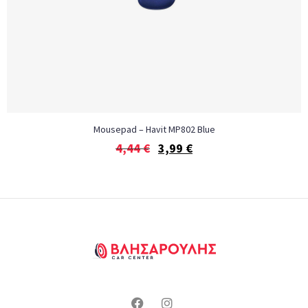
Mousepad – Havit MP802 Blue
4,44
€
3,99
€