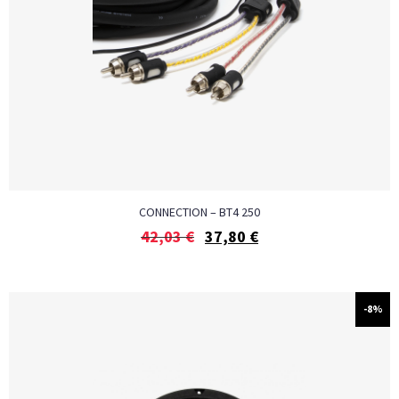
CONNECTION – BT4 250
42,03
€
37,80
€
-8%