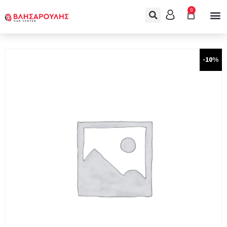
0
-10%