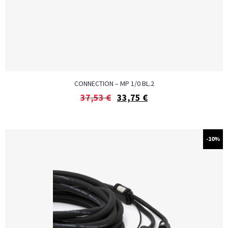
CONNECTION – MP 1/0 BL.2
37,53
€
33,75
€
-10%