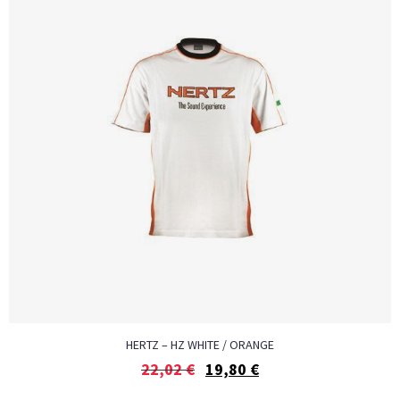
HERTZ – HZ WHITE / ORANGE
22,02
€
19,80
€