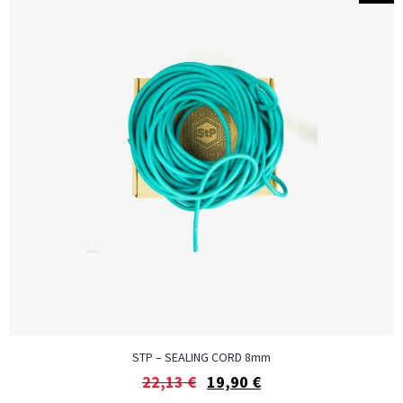
STP – SEALING CORD 8mm
22,13
€
19,90
€