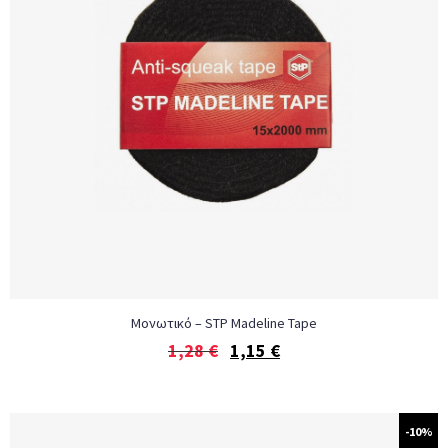
Μονωτικό – STP Madeline Tape
1,28
€
1,15
€
-10%