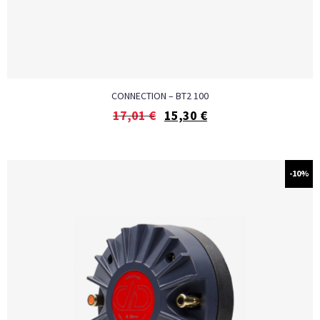
CONNECTION – BT2 100
17,01
€
15,30
€
-10%