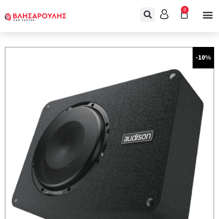
0
-10%