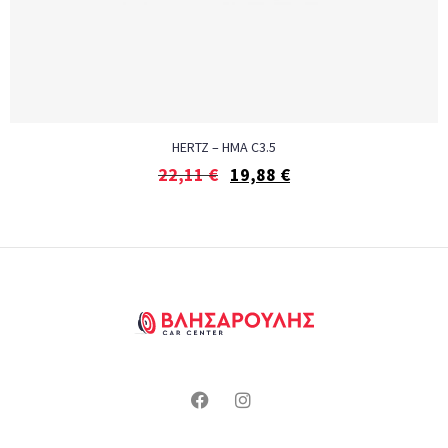
HERTZ – HMA C3.5
22,11
€
19,88
€