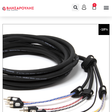
0
-10%