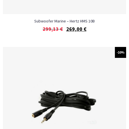
Subwoofer Marine – Hertz HMS 10B
299,13
€
269,00
€
-10%