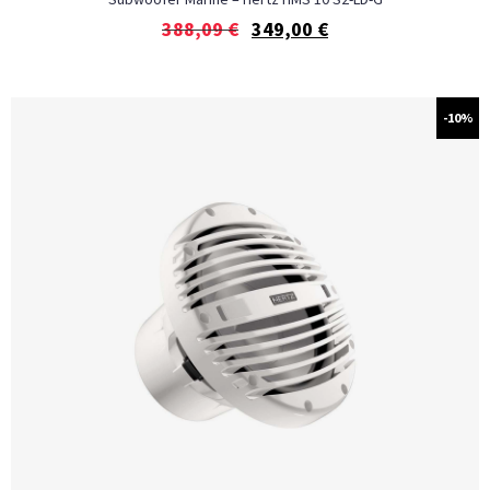
388,09
€
349,00
€
-10%