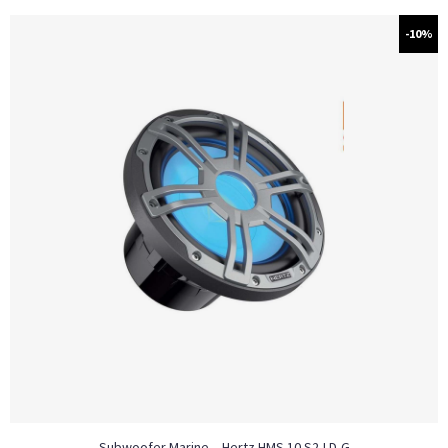
-10%
Subwoofer Marine – Hertz HMS 10 S2-LD-G