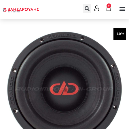
0
-10%