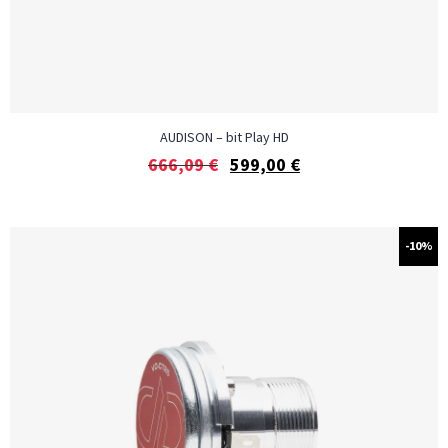
AUDISON – bit Play HD
666,09
€
599,00
€
-10%