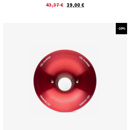
43,37
€
39,00
€
-10%