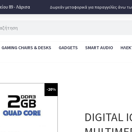
ίου 89 - Λάρισα
Δωρεάν μεταφορικά για παραγγελίες άνω τω
GAMING CHAIRS & DESKS
GADGETS
SMART AUDIO
ΗΛΕΚ
-20%
DIGITAL 
MULTIMED