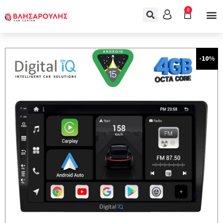
0
-10%