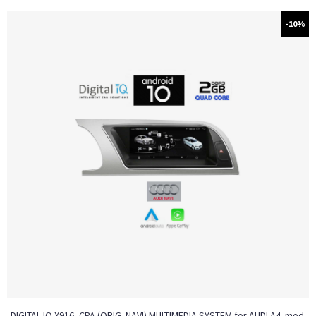
-10%
DIGITAL IQ X916_CPA (ORIG. NAVI) MULTIMEDIA SYSTEM for AUDI A4 mod.