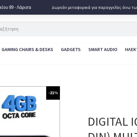
ίου 89 - Λάρισα
Δωρεάν μεταφορικά για παραγγελίες άνω τω
GAMING CHAIRS & DESKS
GADGETS
SMART AUDIO
ΗΛΕΚ
-21%
DIGITAL I
DIN) MUL