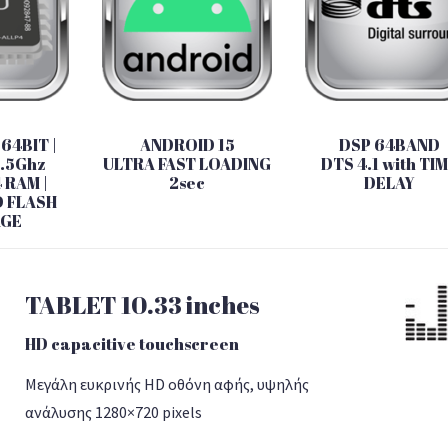
 64BIT |
ANDROID 15
DSP 64BAND
2.5Ghz
ULTRA FAST LOADING
DTS 4.1 with TI
 RAM |
2sec
DELAY
 FLASH
AGE
TABLET 10.33 inches
HD capacitive touchscreen
Μεγάλη ευκρινής HD οθόνη αφής, υψηλής
ανάλυσης 1280×720 pixels