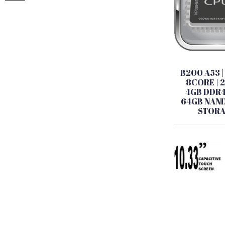
B200 A53 |
8CORE | 
4GB DDR4
64GB NAND
STOR