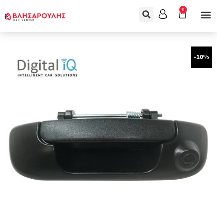
0
-10%