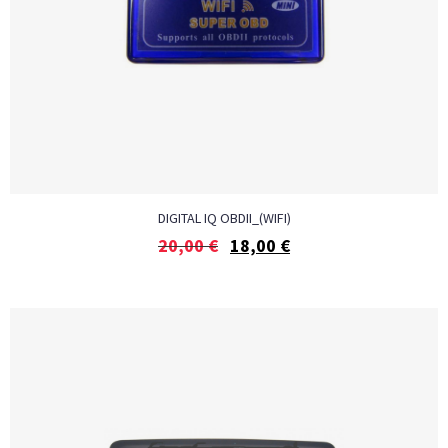
DIGITAL IQ OBDII_(WIFI)
20,00
€
18,00
€