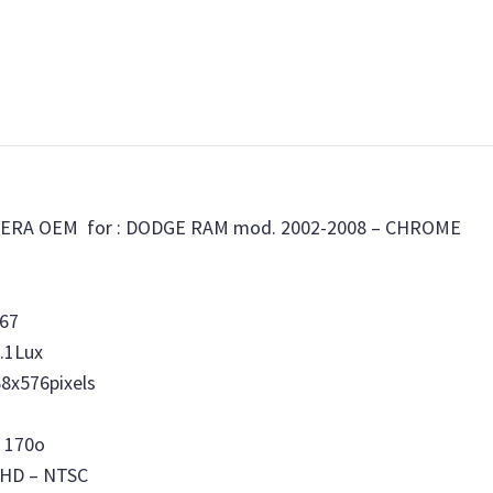
RA OEM for :
DODGE RAM mod. 2002-2008 – CHROME
67
0.1Lux
68x576pixels
 170o
AHD – NTSC