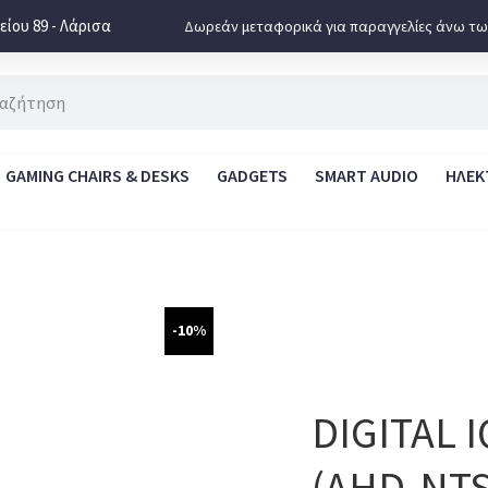
ίου 89 - Λάρισα
Δωρεάν μεταφορικά για παραγγελίες άνω τω
GAMING CHAIRS & DESKS
GADGETS
SMART AUDIO
ΗΛΕΚ
-10%
DIGITAL 
(AHD-NT