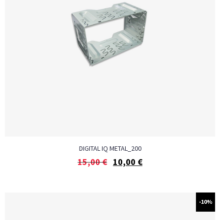
DIGITAL IQ METAL_200
15,00
€
10,00
€
-10%