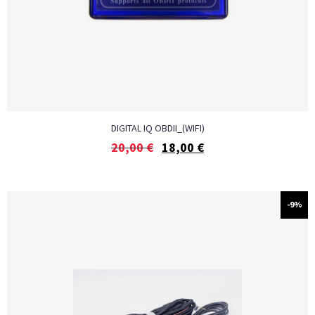
DIGITAL IQ OBDII_(WIFI)
20,00
€
18,00
€
-9%