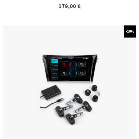
179,00
€
-10%