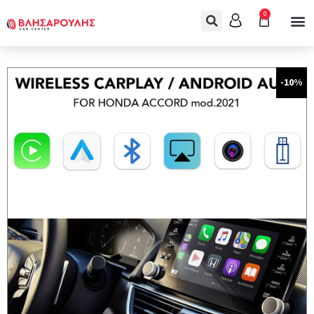
0
-10%