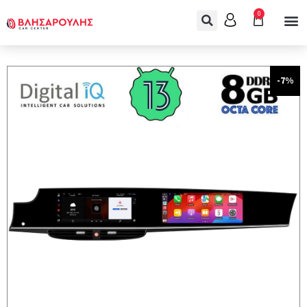
0
-7%