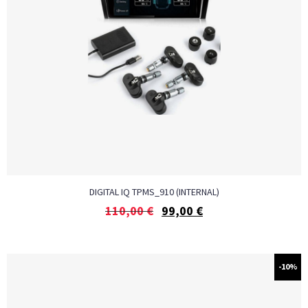
DIGITAL IQ TPMS_910 (INTERNAL)
110,00
€
99,00
€
-10%