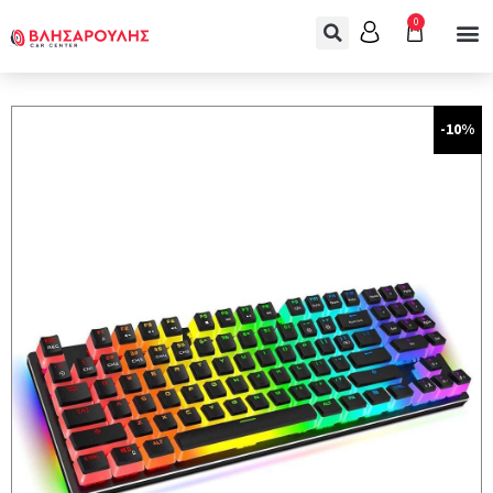
0
-10%