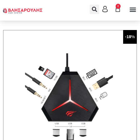
0
-18%