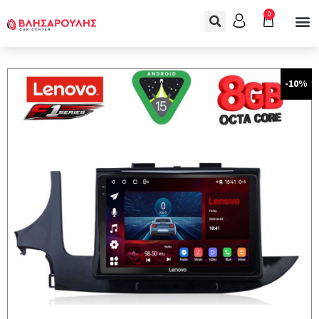
0
-10%