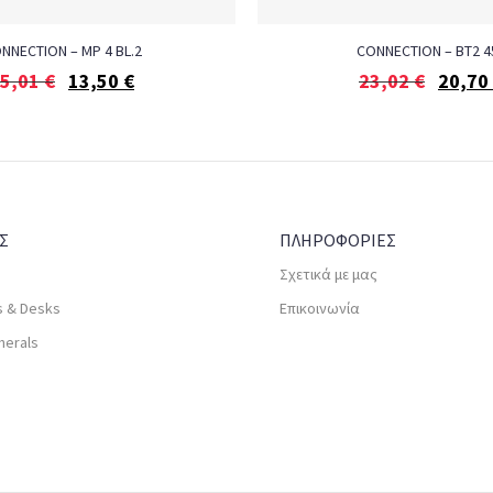
NNECTION – MP 4 BL.2
CONNECTION – BT2 4
5,01
€
13,50
€
23,02
€
20,70
Σ
ΠΛΗΡΟΦΟΡΙΕΣ
Σχετικά με μας
s & Desks
Επικοινωνία
herals