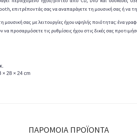
άγει περιεχόμενο ήχου/βίντεο από CD, DVD και συσκευές US
tooth, επιτρέποντάς σας να αναπαράγετε τη μουσική σας ή να 
η μουσική σας με λειτουργίες ήχου υψηλής ποιότητας: ένα γρα
ν να προσαρμόσετε τις ρυθμίσεις ήχου στις δικές σας προτιμήσε
κ.
8 × 28 × 24 cm
ΠΑΡΟΜΟΙΑ ΠΡΟΪΟΝΤΑ