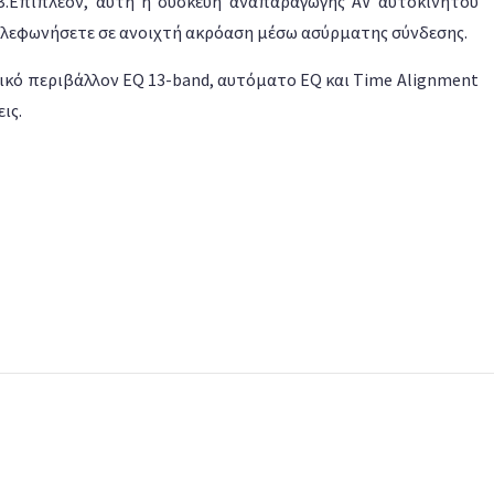
B.Επιπλέον, αυτή η συσκευή αναπαραγωγής AV αυτοκινήτου
τηλεφωνήσετε σε ανοιχτή ακρόαση μέσω ασύρματης σύνδεσης.
φικό περιβάλλον EQ 13-band, αυτόματο EQ και Time Alignment
ις.