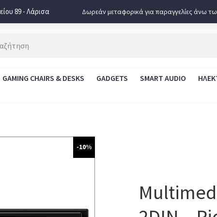
ίου 89 - Λάρισα
Δωρεάν μεταφορικά για παραγγελίες άνω τω
GAMING CHAIRS & DESKS
GADGETS
SMART AUDIO
ΗΛΕΚ
-10%
Multimed
2DIN – P