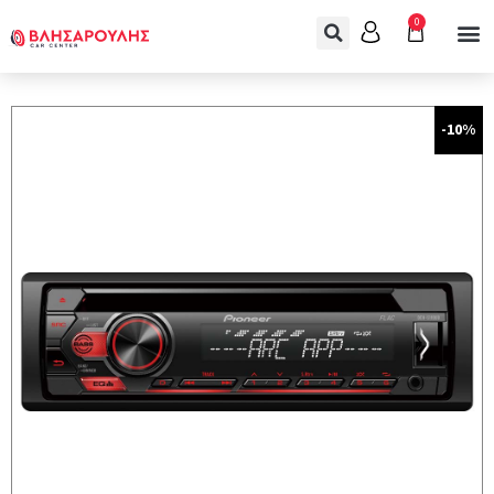
0
-10%