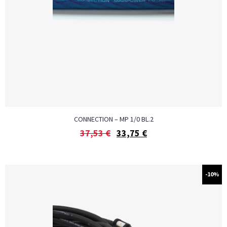
CONNECTION – MP 1/0 BL.2
37,53
€
33,75
€
-10%