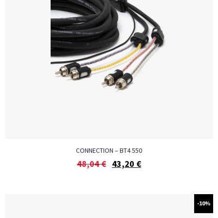
CONNECTION – BT4 550
48,04
€
43,20
€
-10%