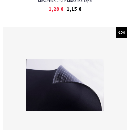
Μονωτικό – STP Madeline Tape
1,28
€
1,15
€
-10%