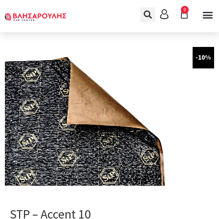
0
-10%
STP – Accent 10