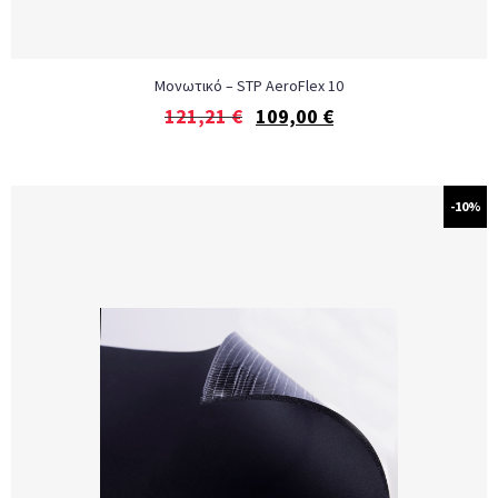
Μονωτικό – STP AeroFlex 10
121,21
€
109,00
€
-10%