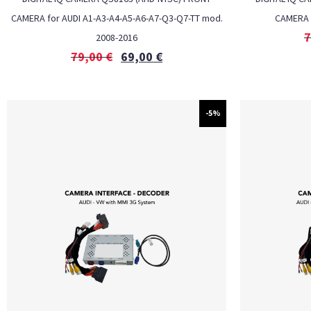
CAMERA for AUDI A1-A3-A4-A5-A6-A7-Q3-Q7-TT mod.
CAMERA 
7
2008-2016
79,00
€
69,00
€
-5%