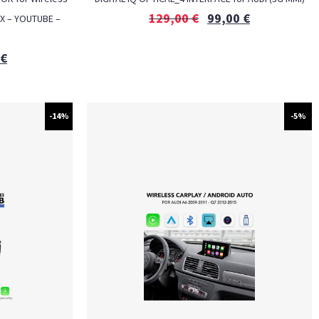
129,00
€
99,00
€
IX – YOUTUBE –
€
-14%
-5%