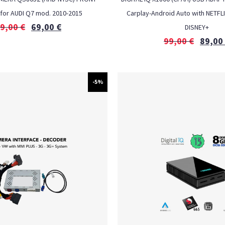
for AUDI Q7 mod. 2010-2015
Carplay-Android Auto with NETFL
9,00
€
69,00
€
DISNEY+
99,00
€
89,00
-5%