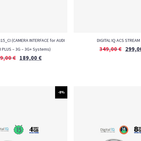
815_CI (CAMERA INTERFACE for AUDI
DIGITAL IQ ACS STREAM
349,00
€
299,0
I PLUS – 3G – 3G+ Systems)
9,00
€
189,00
€
-8%