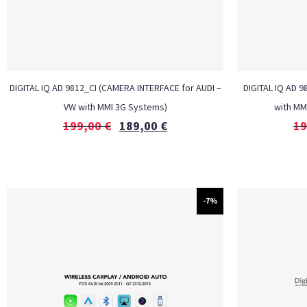
DIGITAL IQ AD 9812_CI (CAMERA INTERFACE for AUDI –
DIGITAL IQ AD 9
VW with MMI 3G Systems)
with MM
199,00
€
189,00
€
19
-7%