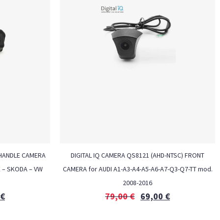
) HANDLE CAMERA
DIGITAL IQ CAMERA QS8121 (AHD-NTSC) FRONT
 – SKODA – VW
CAMERA for AUDI A1-A3-A4-A5-A6-A7-Q3-Q7-TT mod.
2008-2016
€
79,00
€
69,00
€