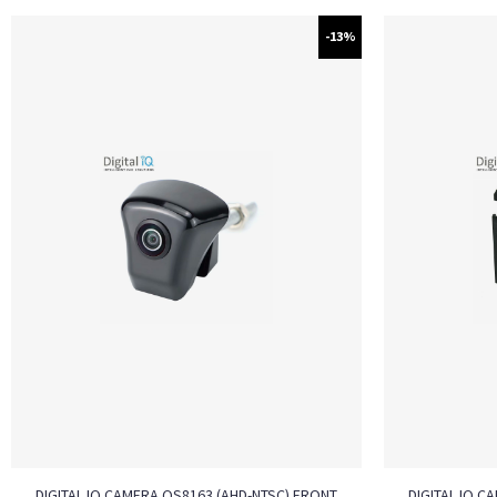
-13%
DIGITAL IQ CAMERA QS8163 (AHD-NTSC) FRONT
DIGITAL IQ C