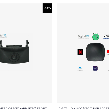
-13%
AMERA QS8052 (AHD-NTSC) FRONT
DIGITAL IQ X1800 (CPAA) USB ADAP