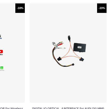
-10%
-23%
TOR for Wireless
DIGITAL IQ OPTICAL_4 INTERFACE for AUDI (3G MMI)