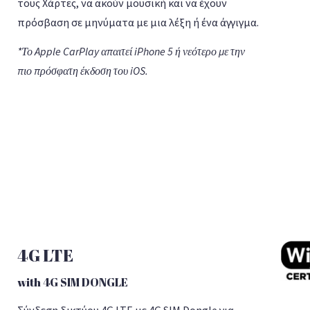
τους Χάρτες, να ακούν μουσική και να έχουν
πρόσβαση σε μηνύματα με μια λέξη ή ένα άγγιγμα.
*Το Apple CarPlay απαιτεί iPhone 5 ή νεότερο με την
πιο πρόσφατη έκδοση του iOS.
4G LTE
with 4G SIM DONGLE