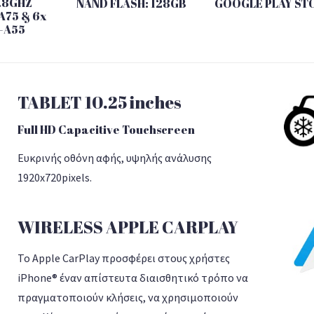
1.8GHZ
NAND FLASH: 128GB
GOOGLE PLAY ST
A75 & 6x
-A55
TABLET 10.25 inches
Full HD Capacitive Touchscreen
Eυκρινής οθόνη αφής, υψηλής ανάλυσης
1920x720pixels.
WIRELESS APPLE CARPLAY
Το Apple CarPlay προσφέρει στους χρήστες
iPhone® έναν απίστευτα διαισθητικό τρόπο να
πραγματοποιούν κλήσεις, να χρησιμοποιούν