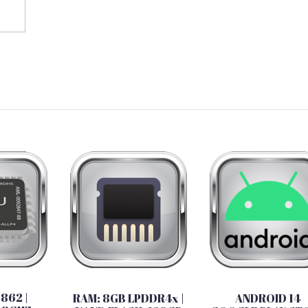
862 |
RAM: 8GB LPDDR4x |
ANDROID 14