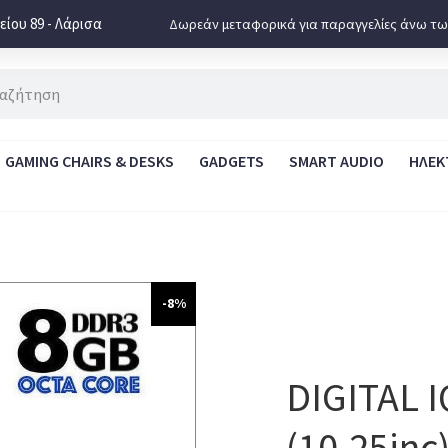
ίου 89 - Λάρισα
Δωρεάν μεταφορικά για παραγγελίες άνω τω
GAMING CHAIRS & DESKS
GADGETS
SMART AUDIO
ΗΛΕΚ
-8%
DIGITAL 
(10.25in