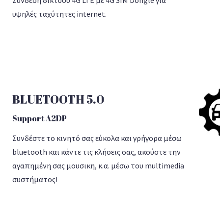
Σύνδεση δικτύου 4G LTE με 4G SIM Dongle για
υψηλές ταχύτητες internet.
BLUETOOTH 5.0
Support A2DP
Συνδέστε το κινητό σας εύκολα και γρήγορα μέσω
bluetooth και κάντε τις κλήσεις σας, ακούστε την
αγαπημένη σας μουσικη, κ.α. μέσω του multimedia
συστήματος!