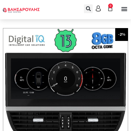
0
-2%