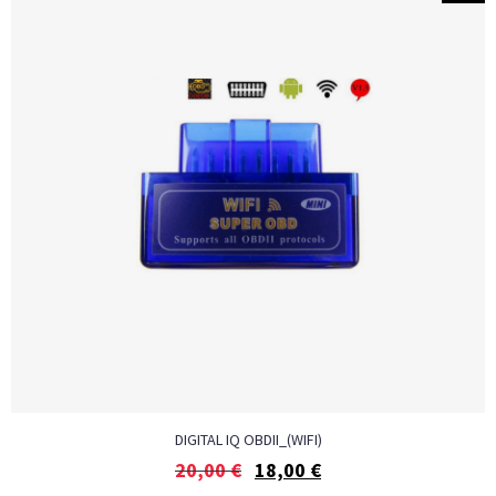
DIGITAL IQ OBDII_(WIFI)
20,00
€
18,00
€