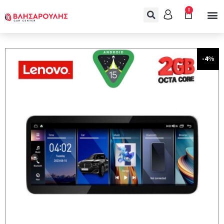
0
-4%